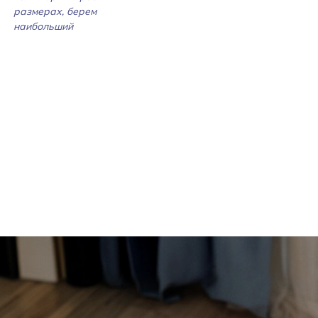
размерах, берем
наибольший